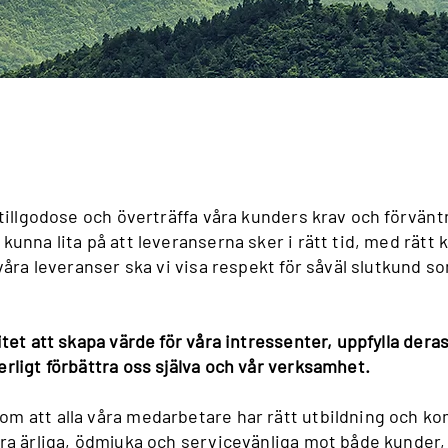
 tillgodose och överträffa våra kunders krav och förväntn
unna lita på att leveranserna sker i rätt tid, med rätt kv
 våra leveranser ska vi visa respekt för såväl slutkund s
itet att skapa värde för våra intressenter, uppfylla dera
rligt förbättra oss själva och vår verksamhet.
m att alla våra medarbetare har rätt utbildning och ko
ara ärliga, ödmjuka och servicevänliga mot både kunder