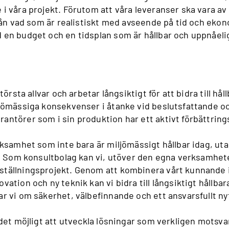
 våra projekt. Förutom att våra leveranser ska vara av r
från vad som är realistiskt med avseende på tid och ekon
 en budget och en tidsplan som är hållbar och uppnåelig
största allvar och arbetar långsiktigt för att bidra till h
ljömässiga konsekvenser i åtanke vid beslutsfattande oc
ntörer som i sin produktion har ett aktivt förbättrings
rksamhet som inte bara är miljömässigt hållbar idag, ut
en. Som konsultbolag kan vi, utöver den egna verksamhet
ställningsprojekt. Genom att kombinera vårt kunnande
ation och ny teknik kan vi bidra till långsiktigt hållba
r vi om säkerhet, välbefinnande och ett ansvarsfullt ny
 det möjligt att utveckla lösningar som verkligen mots