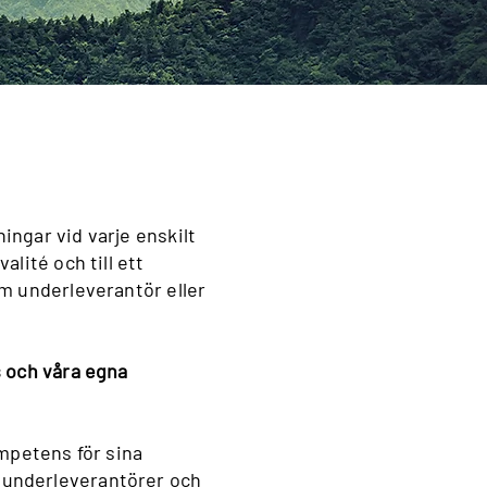
ingar vid varje enskilt
alité och till ett
om underleverantör eller
s och våra egna
mpetens för sina
, underleverantörer och