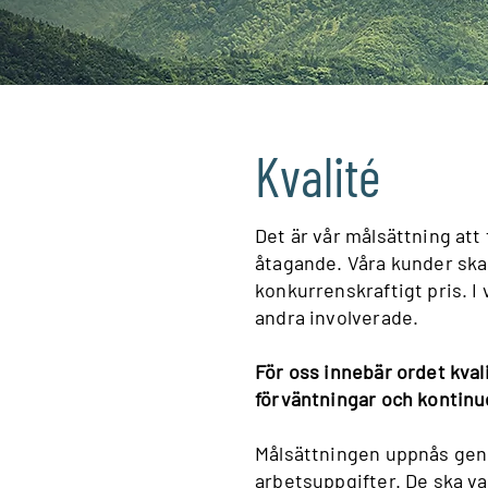
Kvalité
Det är vår målsättning att
åtagande. Våra kunder ska k
konkurrenskraftigt pris. I
andra involverade.
För oss innebär ordet kval
förväntningar och kontinue
Målsättningen uppnås geno
arbetsuppgifter. De ska v