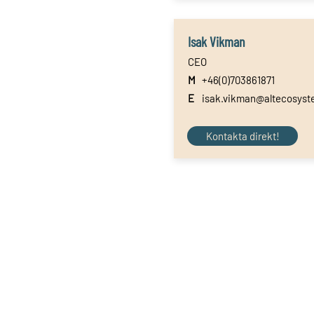
Isak Vikman
CEO
M
+46(0)703861871
E
isak.vikman@altecosyst
Kontakta direkt!