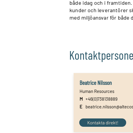
både idag och i framtiden
kunder och leverantörer ska
med miljöansvar för både 
Kontaktpersone
Beatrice Nilsson
Human Resources
M
+46(0)738138889
E
beatrice.nilsson@alteco
Kontakta direkt!