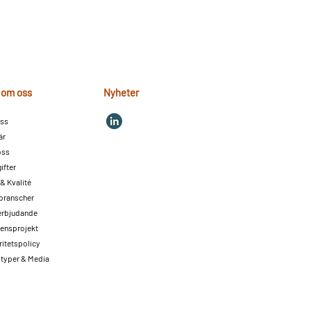
 om oss
Nyheter
ss
är
oss
ifter
 & Kvalité
 branscher
 erbjudande
rensprojekt
ritetspolicy
typer & Media