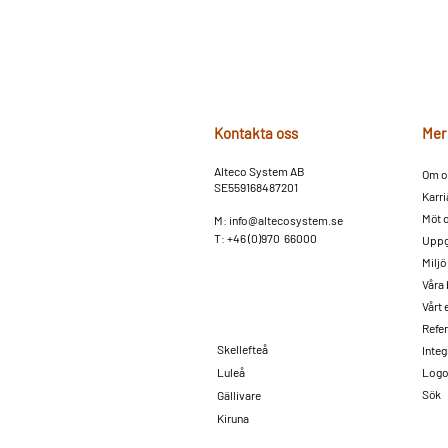
Kontakta oss
Mer
Alteco System AB
Om o
SE559168487201
Karri
Möt 
M:
info@altecosystem.se
T: +46 (0)970 66000
Uppg
Miljö
Våra
Vårt
Refe
Skellefteå
Integ
Luleå
Logo
Sök
Gällivare
Kiruna