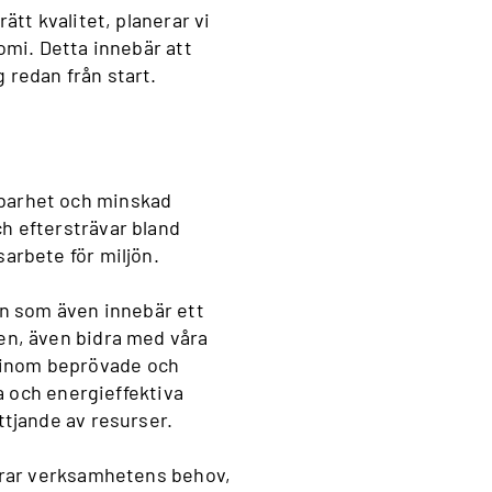
ätt kvalitet, planerar vi
omi. Detta innebär att
 redan från start.
ållbarhet och minskad
h eftersträvar bland
arbete för miljön.
an som även innebär ett
en, även bidra med våra
 inom beprövade och
ra och energieffektiva
ttjande av resurser.
varar verksamhetens behov,